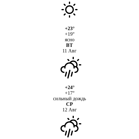
+23°
+19°
ясно
ВТ
11 Авг
+24°
+17°
сильный дождь
СР
12 Авг