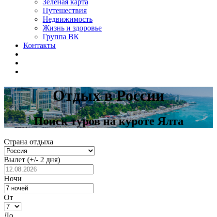
Зелёная карта
Путешествия
Недвижимость
Жизнь и здоровье
Группа ВК
Контакты
Отдых в России
Поиск туров на куроте Ялта
Страна отдыха
Вылет
(+/- 2 дня)
Ночи
От
До