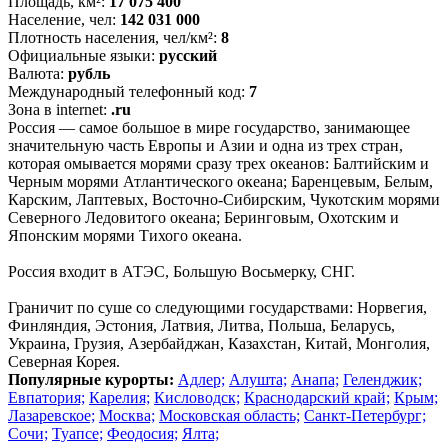
Площадь, км²:
17 075 400
Население, чел:
142 031 000
Плотность населения, чел/км²:
8
Официальные языки:
русский
Валюта:
рубль
Международный телефонный код:
7
Зона в internet:
.ru
Россия — самое большое в мире государство, занимающее
значительную часть Европы и Азии и одна из трех стран,
которая омывается морями сразу трех океанов: Балтийским и
Черным морями Атлантического океана; Баренцевым, Белым,
Карским, Лаптевых, Восточно-Сибирским, Чукотским морями
Северного Ледовитого океана; Беринговым, Охотским и
Японским морями Тихого океана.
Россия входит в АТЭС, Большую Восьмерку, СНГ.
Граничит по суше со следующими государствами: Норвегия,
Финляндия, Эстония, Латвия, Литва, Польша, Беларусь,
Украина, Грузия, Азербайджан, Казахстан, Китай, Монголия,
Северная Корея.
Популярные курорты:
Адлер;
Алушта;
Анапа;
Геленджик;
Евпатория;
Карелия;
Кисловодск;
Краснодарский край;
Крым;
Лазаревское;
Москва;
Московская область;
Санкт-Петербург;
Сочи;
Туапсе;
Феодосия;
Ялта;