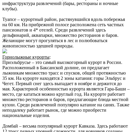
инфраструктура развлечений (бары, рестораны и ночные
клубы).
Туапсе – курортный район, растянувшийся вдоль побережья
на 60 км. На прибрежной полосе расположена сеть частных
пансионатов и 4* отелей. Среди развлечений здесь
дельфинарий, аквапарки, множество ресторанов и баров.
Желающие могут прогуляться в лес и полюбоваться
живописностью здешней природы.
Горнолыжные курорты
:
Приэльбрусье – это самый высокогорный курорт в России.
Расположенный в Баксанской долине, он предлагает
лыжникам множество трасс и спусков, общей протяжностью
35 км. На курорте находятся 2 зоны катания: горы Эльбрус и
Чегет. Первый снег здесь выпадает в ноябре и держится до
мая. Характерной особенностью курорта является Гара-Баши –
место, где кататься можно круглый год. На курорте работает
множество ресторанов и баров, предлагающие блюда местной
кухни. Среди развлечений популярно катание на санях. Также
неподалеку работает рынок, где можно приобрести
национальные изделия.
Домбай – весьма популярный курорт Кавказа. Здесь работают
12 трасс разных уровней сложности, для новичков созданы