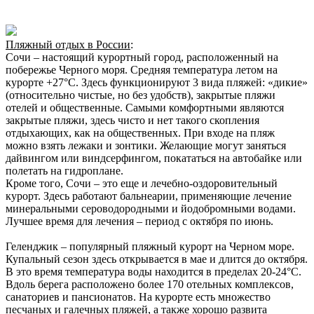
Пляжный отдых в России
:
Сочи – настоящий курортный город, расположенный на
побережье Черного моря. Средняя температура летом на
курорте +27°С. Здесь функционируют 3 вида пляжей: «дикие»
(относительно чистые, но без удобств), закрытые пляжи
отелей и общественные. Самыми комфортными являются
закрытые пляжи, здесь чисто и нет такого скопления
отдыхающих, как на общественных. При входе на пляж
можно взять лежаки и зонтики. Желающие могут заняться
дайвингом или виндсерфингом, покататься на автобайке или
полетать на гидроплане.
Кроме того, Сочи – это еще и лечебно-оздоровительный
курорт. Здесь работают бальнеарии, применяющие лечение
минеральными сероводородными и йодобромными водами.
Лучшее время для лечения – период с октября по июнь.
Геленджик – популярный пляжный курорт на Черном море.
Купальный сезон здесь открывается в мае и длится до октября.
В это время температура воды находится в пределах 20-24°С.
Вдоль берега расположено более 170 отельных комплексов,
санаториев и пансионатов. На курорте есть множество
песчаных и галечных пляжей, а также хорошо развита