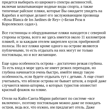
придется выбирать из широкого спектра активностей,
включая захватывающие водные виды спорта, а также
типичные райские пляжи, которые Вы ожидаете увидеть на
Карибах и которые делают его заслуживающим прозвища
«Rosa Blanca de los Jardines de Rey» («Белая Роза в
Королевских садах»).
Все гостиницы и оборудованные пляжи находится с северной
стороны острова, всего же здесь имеется около 11 километров
пляжей, и за каждым отелем закреплен кусок прибрежной
полосы. Но все пляжи кроме одного на острове являются
публичными, то есть отдыхать на них могут не только
постояльцы, но и все желающие.
Еще одна особенность острова – достаточно резкая глубина.
То есть вход в море здесь не имеет резких перепадов, но
глубина начинается очень быстро, имейте ввиду такую
особенность, если будете отдыхать тут с детьми. А еще стоит
учитывать, что вблизи острова не бывает штиля, а порой даже
случаются мини-штормы, о которых туристов оповестит
красный флажок на пляже.
Отели на Кайо-Санта-Марии работают по системе «все
включено», поэтому постояльцам можно даже не покидать
остров, ведь все, что нужно, им предлагает отель. Даже