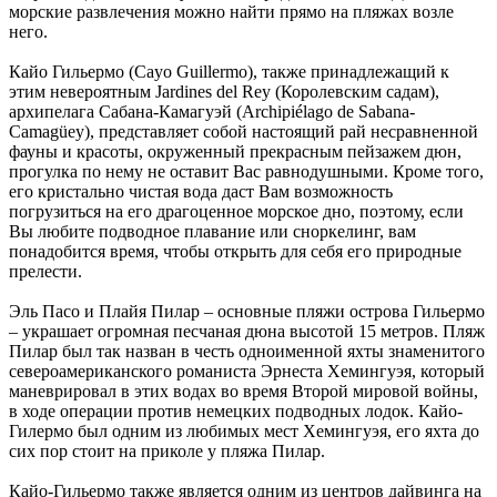
морские развлечения можно найти прямо на пляжах возле
него.
Кайо Гильермо (Cayo Guillermo), также принадлежащий к
этим невероятным Jardines del Rey (Королевским садам),
архипелага Сабана-Камагуэй (Archipiélago de Sabana-
Camagüey), представляет собой настоящий рай несравненной
фауны и красоты, окруженный прекрасным пейзажем дюн,
прогулка по нему не оставит Вас равнодушными. Кроме того,
его кристально чистая вода даст Вам возможность
погрузиться на его драгоценное морское дно, поэтому, если
Вы любите подводное плавание или сноркелинг, вам
понадобится время, чтобы открыть для себя его природные
прелести.
Эль Пасо и Плайя Пилар – основные пляжи острова Гильермо
– украшает огромная песчаная дюна высотой 15 метров. Пляж
Пилар был так назван в честь одноименной яхты знаменитого
североамериканского романиста Эрнеста Хемингуэя, который
маневрировал в этих водах во время Второй мировой войны,
в ходе операции против немецких подводных лодок. Кайо-
Гилермо был одним из любимых мест Хемингуэя, его яхта до
сих пор стоит на приколе у пляжа Пилар.
Кайо-Гильермо также является одним из центров дайвинга на