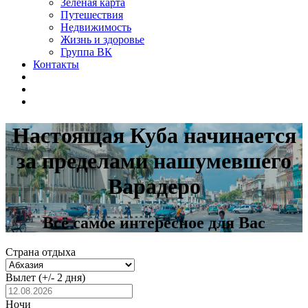
Зелёная карта
Путешествия
Недвижимость
Жизнь и здоровье
Группа ВК
Контакты
Настоящая Куба начинается
за пределами нашумевшего
Варадеро
Всё самое интересное для Вас
Страна отдыха
Вылет
(+/- 2 дня)
Ночи