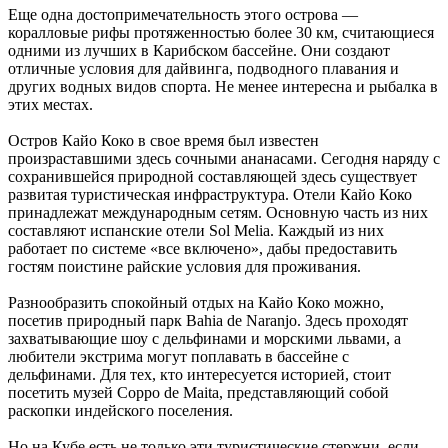
Еще одна достопримечательность этого острова —
коралловые рифы протяженностью более 30 км, считающиеся
одними из лучших в Карибском бассейне. Они создают
отличные условия для дайвинга, подводного плавания и
других водных видов спорта. Не менее интересна и рыбалка в
этих местах.
Остров Кайо Коко в свое время был известен
произраставшими здесь сочными ананасами. Сегодня наряду с
сохранившейся природной составляющей здесь существует
развитая туристическая инфраструктура. Отели Кайо Коко
принадлежат международным сетям. Основную часть из них
составляют испанские отели Sol Melia. Каждый из них
работает по системе «все включено», дабы предоставить
гостям поистине райские условия для проживания.
Разнообразить спокойный отдых на Кайо Коко можно,
посетив природный парк Bahia de Naranjo. Здесь проходят
захватывающие шоу с дельфинами и морскими львами, а
любители экстрима могут поплавать в бассейне с
дельфинами. Для тех, кто интересуется историей, стоит
посетить музей Сорро de Maita, представляющий собой
раскопки индейского поселения.
Но на Кубе есть не только эти туристические стержни, если