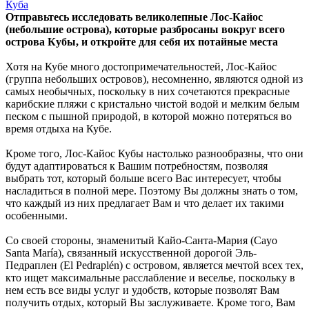
Куба
Отправьтесь исследовать великолепные Лос-Кайос
(небольшие острова), которые разбросаны вокруг всего
острова Кубы, и откройте для себя их потайные места
Хотя на Кубе много достопримечательностей, Лос-Кайос
(группа небольших островов), несомненно, являются одной из
самых необычных, поскольку в них сочетаются прекрасные
карибские пляжи с кристально чистой водой и мелким белым
песком с пышной природой, в которой можно потеряться во
время отдыха на Кубе.
Кроме того, Лос-Кайос Кубы настолько разнообразны, что они
будут адаптироваться к Вашим потребностям, позволяя
выбрать тот, который больше всего Вас интересует, чтобы
насладиться в полной мере. Поэтому Вы должны знать о том,
что каждый из них предлагает Вам и что делает их такими
особенными.
Со своей стороны, знаменитый Кайо-Санта-Мария (Cayo
Santa María), связанный искусственной дорогой Эль-
Педраплен (El Pedraplén) с островом, является мечтой всех тех,
кто ищет максимальные расслабление и веселье, поскольку в
нем есть все виды услуг и удобств, которые позволят Вам
получить отдых, который Вы заслуживаете. Кроме того, Вам