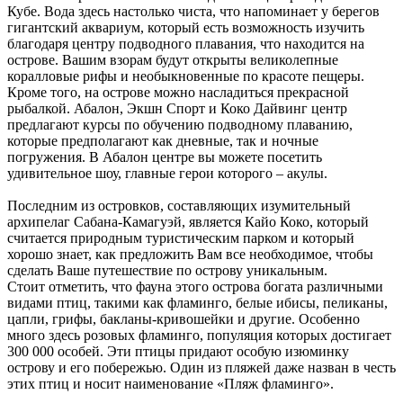
Кубе. Вода здесь настолько чиста, что напоминает у берегов
гигантский аквариум, который есть возможность изучить
благодаря центру подводного плавания, что находится на
острове. Вашим взорам будут открыты великолепные
коралловые рифы и необыкновенные по красоте пещеры.
Кроме того, на острове можно насладиться прекрасной
рыбалкой. Абалон, Экшн Спорт и Коко Дайвинг центр
предлагают курсы по обучению подводному плаванию,
которые предполагают как дневные, так и ночные
погружения. В Абалон центре вы можете посетить
удивительное шоу, главные герои которого – акулы.
Последним из островков, составляющих изумительный
архипелаг Сабана-Камагуэй, является Кайо Коко, который
считается природным туристическим парком и который
хорошо знает, как предложить Вам все необходимое, чтобы
сделать Ваше путешествие по острову уникальным.
Стоит отметить, что фауна этого острова богата различными
видами птиц, такими как фламинго, белые ибисы, пеликаны,
цапли, грифы, бакланы-кривошейки и другие. Особенно
много здесь розовых фламинго, популяция которых достигает
300 000 особей. Эти птицы придают особую изюминку
острову и его побережью. Один из пляжей даже назван в честь
этих птиц и носит наименование «Пляж фламинго».