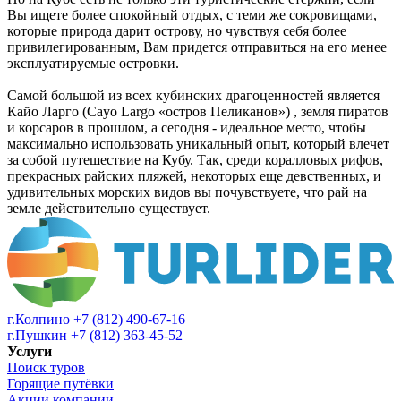
Вы ищете более спокойный отдых, с теми же сокровищами,
которые природа дарит острову, но чувствуя себя более
привилегированным, Вам придется отправиться на его менее
эксплуатируемые островки.
Самой большой из всех кубинских драгоценностей является
Кайо Ларго (Cayo Largo «остров Пеликанов») , земля пиратов
и корсаров в прошлом, а сегодня - идеальное место, чтобы
максимально использовать уникальный опыт, который влечет
за собой путешествие на Кубу. Так, среди коралловых рифов,
прекрасных райских пляжей, некоторых еще девственных, и
удивительных морских видов вы почувствуете, что рай на
земле действительно существует.
г.Колпино
+7 (812) 490-67-16
г.Пушкин
+7 (812) 363-45-52
Услуги
Поиск туров
Горящие путёвки
Акции компании